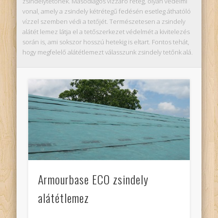
zsindelytetőnek. Másodlagos vízzáró réteg, olyan védelmi
vonal, amely a zsindely kétrétegű fedésén esetleg áthatóló
vízzel szemben védi a tetőjét. Természetesen a zsindely
alátét lemez látja el a tetőszerkezet védelmét a kivitelezés
során is, ami sokszor hosszú hetekig is eltart. Fontos tehát,
hogy megfelelő alátétlemezt válasszunk zsindely tetőnk alá.
Armourbase ECO zsindely
alátétlemez