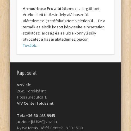
Armourbase Pro alátétlemez
: a legtöbbet
értékesített tetőzsindely alá használt
alátétlemez. (“tetőfólia”) Nem véletlenül…. Ez a
termék az elsők között képviselte a hihetetlen
szakítószilárdság és az ultra könnyű súly
ötvözetét a hazai alátétlemez piacon
Tovább…
Kapcsolat
VNV Kft
2045 Törökbálint
Hosszúrét utca 1.
VIV Center földszint
Tel.: +36-30-468-9945
aczidor [KUKAC] vnv.hu
Nyitva tartás: Hétfő-Péntek - 8:30-15:30