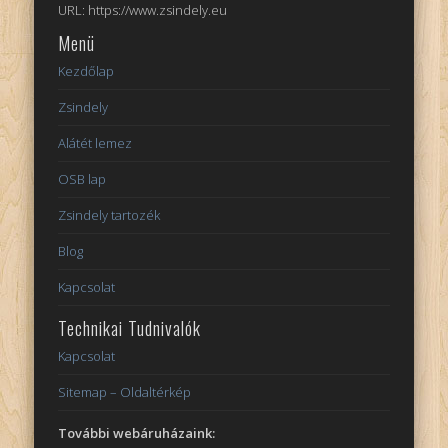
URL: https://www.zsindely.eu
Menü
Kezdőlap
Zsindely
Alátét lemez
OSB lap
Zsindely tartozék
Blog
Kapcsolat
Technikai Tudnivalók
Kapcsolat
Sitemap – Oldaltérkép
További webáruházaink: