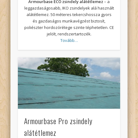
Armourbase ECO zsindely alátétlemez
– a
leggazdaságosabb, IKO zsindelyek alá használt
alátétlemez. 50 méteres tekercshossza gyors
és gazdaságos munkavégzést biztosít,
poliészter hordozórétege szinte téphetetlen. CE
jelölt, rendszertartozék.
Tovább…
Armourbase Pro zsindely
alátétlemez